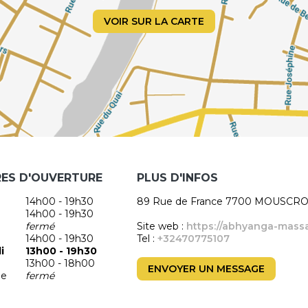
VOIR SUR LA CARTE
RES D'OUVERTURE
PLUS D'INFOS
14h00 - 19h30
89 Rue de France 7700 MOUSCR
14h00 - 19h30
fermé
Site web :
https://abhyanga-mass
14h00 - 19h30
Tel :
+32470775107
i
13h00 - 19h30
13h00 - 18h00
ENVOYER UN MESSAGE
he
fermé