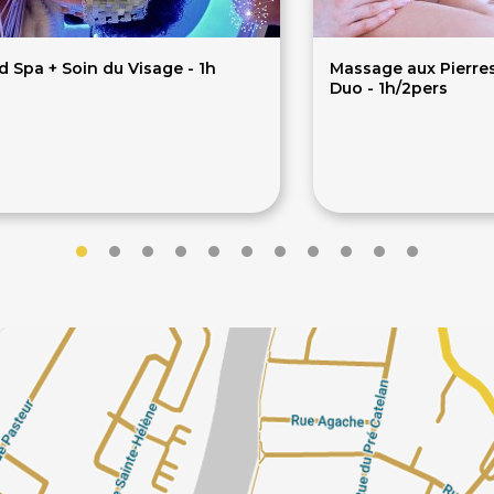
 Spa + Soin du Visage - 1h
Massage aux Pierre
Duo - 1h/2pers
75€
115€
€
145€