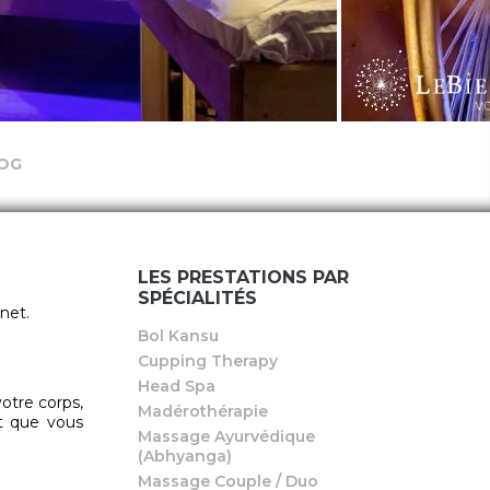
OG
LES PRESTATIONS PAR
SPÉCIALITÉS
inet.
Bol Kansu
Cupping Therapy
Head Spa
otre corps,
Madérothérapie
et que vous
Massage Ayurvédique
(Abhyanga)
Massage Couple / Duo