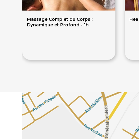
Massage Complet du Corps :
Head
Dynamique et Profond - 1h
66€
95€
95