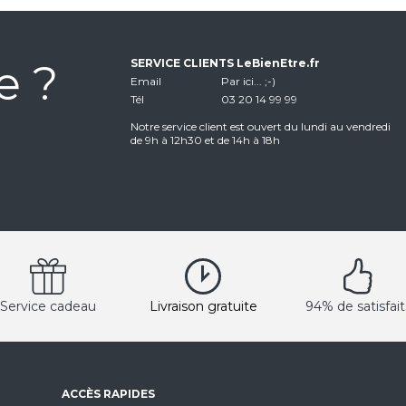
e ?
SERVICE CLIENTS LeBienEtre.fr
Email
Par ici... ;-)
Tél
03 20 14 99 99
Notre service client est ouvert du lundi au vendredi
de 9h à 12h30 et de 14h à 18h
Service cadeau
Livraison gratuite
94% de satisfait
ACCÈS RAPIDES