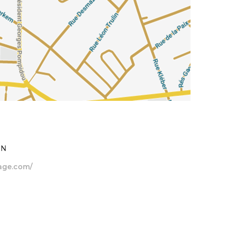
ON
age.com/