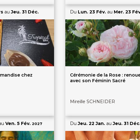
rs
au
Jeu. 31 Déc.
Du
Lun. 23 Fév.
au
Mer. 23 Fé
rmandise chez
Cérémonie de la Rose : renou
avec son Féminin Sacré
Mireille SCHNEIDER
au
Ven. 5 Fév.
Du
Jeu. 22 Jan.
au
Jeu. 31 Déc
2027