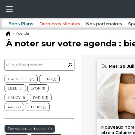
Bons Plans
Dernières Minutes
Nos partenaires
Sp
Agenda
À noter sur votre agenda : bi
Du
Mer. 29 Juil
GRENOBLE (2)
LENS (1)
LILLE (5)
LYON (1)
NANCY (1)
PARIS (1)
PAU (2)
THIERS (1)
Nouveaux horai
Formations particuliers (1)
être à Caluire-