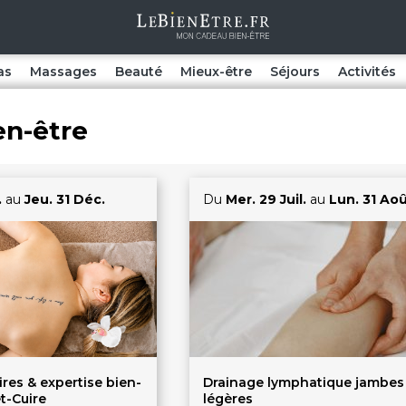
as
Massages
Beauté
Mieux-être
Séjours
Activités
en-être
.
au
Jeu. 31 Déc.
Du
Mer. 29 Juil.
au
Lun. 31 Ao
res & expertise bien-
Drainage lymphatique jambes
et-Cuire
légères