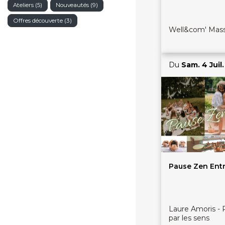
Ateliers (5)
Nouveautés (9)
Offres découverte (3)
Well&com' Mas
Du
Sam. 4 Juil.
Pause Zen Ent
Laure Amoris - 
par les sens