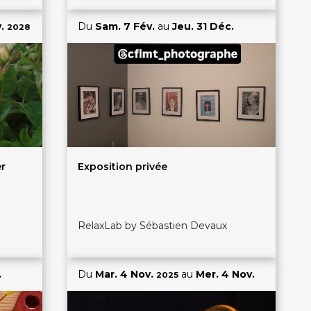
v.
Du
Sam. 7 Fév.
au
Jeu. 31 Déc.
2028
er
Exposition privée
RelaxLab by Sébastien Devaux
.
Du
Mar. 4 Nov.
au
Mer. 4 Nov.
2025