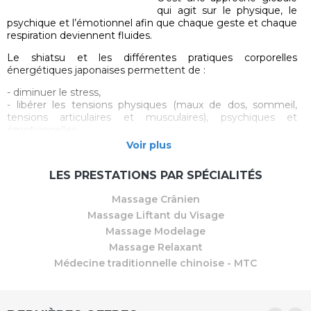
qui agit sur le physique, le
psychique et l’émotionnel afin que chaque geste et chaque
respiration deviennent fluides.
Le shiatsu et les différentes pratiques corporelles
énergétiques japonaises permettent de :
- diminuer le stress,
- libérer les tensions physiques (maux de dos, sommeil,
tensions articulaires et musculaires), psychiques et
émotionnelles,
- stimuler et renforcer le système de défense du corps,
Voir plus
- rééquilibrer le système énergétique,
- soutenir les fonctions organiques dans leur globalité,
LES PRESTATIONS PAR SPÉCIALITÉS
- apporter de la clarté mentale,
- préparer et récupérer d’un effort sportif,
Massage Crânien
- installer une détente profonde du corps et de l’esprit,
Massage Liftant du Visage
- améliorer le bien-être au quotidien,
- ressentir la détente et le relâchement.
Massage Modelage
Massage Relaxant
Vous retrouverez votre
équilibre harmonieux entre
Médecine traditionnelle chinoise - MTC
physique, psychique et émotionnel
.
Mon toucher est guidé par l’écoute, la bienveillance et le
respect de votre rythme et de votre vécu. Je vous propose