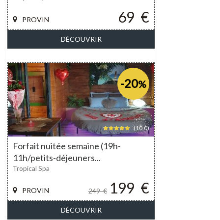
69
€
PROVIN
DÉCOUVRIR
-20
%
(10,0)
Forfait nuitée semaine (19h-
11h/petits-déjeuners...
Tropical Spa
199
€
PROVIN
249
€
DÉCOUVRIR