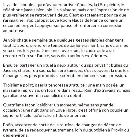
Il y a des couples qui m’avouent arriver épuisés, la tête pleine, le
téléphone jamais bien loin. Ils s’aiment, mais ont l’impression de ne
plus vraiment se retrouver à deux. C’est exactement pour ça que
j’ai imaginé Tropical Spa: Love Room Hauts de France comme un
cocon où on peut appuyer sur pause et renforcer sa connexion
amoureuse.
Je vois chaque semaine que quelques gestes simples changent
tout. D’abord, prendre le temps de parler vraiment, sans écran, les
yeux dans les yeux. Dans une Love room, le cadre aide à se
recentrer l’un sur l’autre, sans distractions extérieures.
Ensuite, partager un rituel à deux autour du spa privatif : bulles du
Jacuzzi, chaleur du sauna, lumière tamisée, c’est souvent là que les
échanges les plus profonds se créent, en douceur, sans pression.
Troisième point, oser la tendresse gratuite : une main posée, un
massage improvisé, un fou rire dans l’eau… Rien d’extravagant, mais
ça rallume souvent la complicité du début.
Quatrième façon, célébrer un moment, même sans grande
occasion : une nuit dans un Love Hotel, c’est offrir à son couple un
signe fort, celui qu’on choisit de se prioriser.
Enfin, accepter de sortir de la routine, de changer de décor, de
rythme, de se redécouvrir autrement, loin du quotidien à Provin ou
des environs.