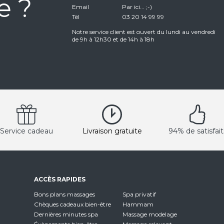
e ?
Email
Par ici... ;-)
Tél
03 20 14 99 99
Notre service client est ouvert du lundi au vendredi
de 9h à 12h30 et de 14h à 18h
Service cadeau
Livraison gratuite
94% de satisfait
ACCÈS RAPIDES
Bons plans massages
Spa privatif
Chèques cadeaux bien-être
Hammam
Dernières minutes spa
Massage modelage