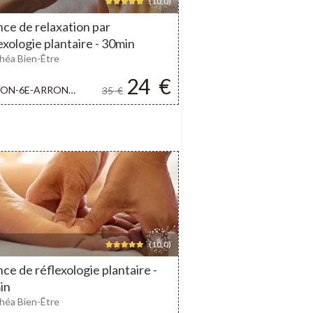
(10,0)
ce de relaxation par
exologie plantaire - 30min
héa Bien-Être
24
€
ON-6E-ARRONDISSEMENT
35
€
(10,0)
ce de réflexologie plantaire -
in
héa Bien-Être