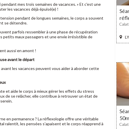
i pendant mes trois semaines de vacances. » Et c'est une
uter les vacances déjà épuisé(e) !
Séan
réfl
t tension pendant de longues semaines, le corps a souvent
ent se détendre.
Calat
peuvent parfois ressembler à une phase de récupération
s petits maux passagers et une envie irrésistible de
LY
ent aussi en amont !
ieuse avant le départ
 avant les vacances peuvent vous aider à aborder cette
veux
te et aide le corps à mieux gérer les effets du stress
 de se relâcher, elle contribue à retrouver un état de
serein.
Séan
50m
rne en permanence ? La réflexologie offre une véritable
l ralentit, les pensées s'apaisent et le corps réapprend à
Calat