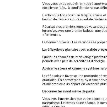
Vous vous dites peut-être : « Je récupérera
excellente idée... à condition de ne pas déb
Car lorsque l'on accumule fatigue, stress e
besoin de plusieurs jours avant de réellem
Résultat : les premiers jours de vacances 
intensive, avec une grande fatigue, quelque
« farniente ».
La bonne nouvelle ? Les vacances se prépar
La réflexologie plantaire : votre alliée préc
Quelques séances de réflexologie plantaire
période avec plus de sérénité et d'énergie.
Apaiser le stress et calmer le système ner
La réflexologie favorise une profonde déten
quotidien. En permettant au système nerveux
calme propice à un départ en vacances plus 
Déconnecter avant même de partir
Vous avez l'impression que votre esprit tou
parenthèse. Le temps d'une séance, le menta
faire une pause.