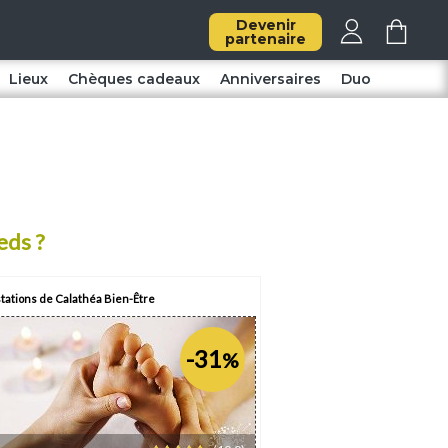
Devenir
partenaire
Lieux
Chèques cadeaux
Anniversaires
Duo
eds ?
tations de Calathéa Bien-Être
-31
%