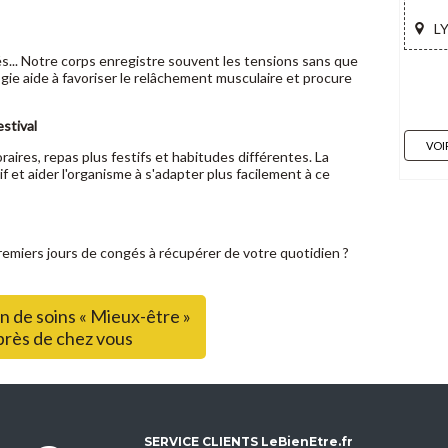
LY
s... Notre corps enregistre souvent les tensions sans que
ie aide à favoriser le relâchement musculaire et procure
stival
VOI
ires, repas plus festifs et habitudes différentes. La
f et aider l'organisme à s'adapter plus facilement à ce
premiers jours de congés à récupérer de votre quotidien ?
n de soins « Mieux-être »
près de chez vous
SERVICE CLIENTS LeBienEtre.fr