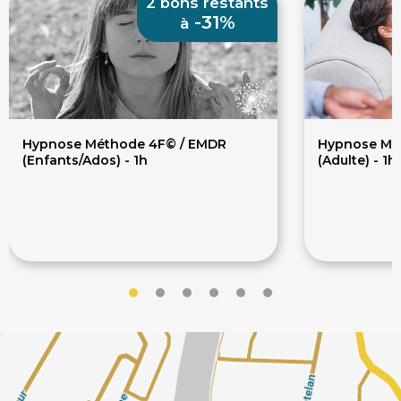
2 bons restants
-31%
à
Hypnose Méthode 4F© / EMDR
Hypnose Mé
(Enfants/Ados) - 1h
(Adulte) - 1h
45€
75€
65€