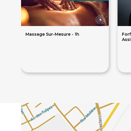
Massage Sur-Mesure - 1h
For
Assi
56€
80€
20