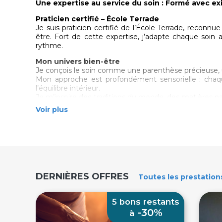
Une expertise au service du soin : Formé avec e
Praticien certifié – École Terrade
Je suis praticien certifié de l’École Terrade, reconn
être. Fort de cette expertise, j’adapte chaque soin
rythme.
Mon univers bien-être
Je conçois le soin comme une parenthèse précieuse, un
Mon approche est profondément sensorielle : chaque 
l’équilibre intérieur.
Je m’inspire des traditions du monde, des matières nat
bien, dans le corps comme dans l’esprit.
Voir plus
Spa Practien
Formé aux protocoles Cinq Mondes, Gemology et Pure
les adaptant à chaque personne pour offrir une expéri
Je mets un point d’honneur à créer un environnement r
Formé aux dernières techniques de spa, je propose des 
et sérénité, directement là où vous êtes, au rythme d
DERNIÈRES OFFRES
Toutes
les prestation
5 bons restants
-30%
à