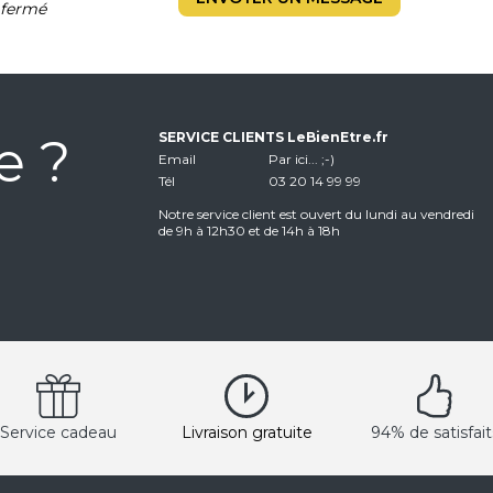
fermé
e ?
SERVICE CLIENTS LeBienEtre.fr
Email
Par ici... ;-)
Tél
03 20 14 99 99
Notre service client est ouvert du lundi au vendredi
de 9h à 12h30 et de 14h à 18h
Service cadeau
Livraison gratuite
94% de satisfait