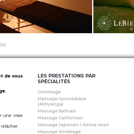
OG
LES PRESTATIONS PAR
et de vous
SPÉCIALITÉS
ge.
Gommage
Massage Ayurvédique
(Abhyanga)
Massage Balinais
r une vraie
Massage Californien
Massage Japonais / Amma Assis
 relâcher.
Massage Modelage