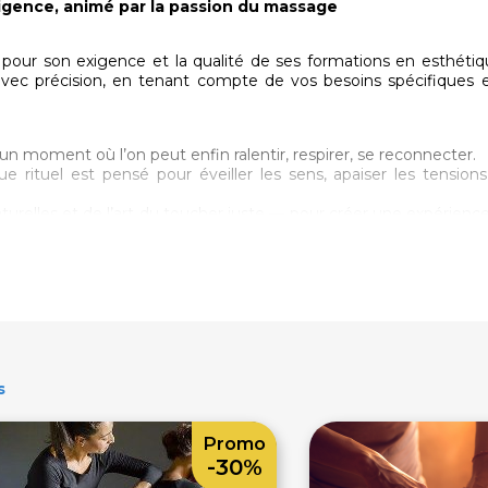
xigence, animé par la passion du massage
ue pour son exigence et la qualité de ses formations en esthétiq
 avec précision, en tenant compte de vos besoins spécifiques 
 moment où l’on peut enfin ralentir, respirer, se reconnecter.
rituel est pensé pour éveiller les sens, apaiser les tensions 
urelles et de l’art du toucher juste — pour créer une expérience 
 Altitude , j’intègre ces savoir-faire d’exception dans mes m
ence cohérente et raffinée.
essourçant, où chaque détail invite à la détente.
soins qui allient précision, écoute et efficacité, afin d’apporte
e vos besoins.
s
Promo
-30%