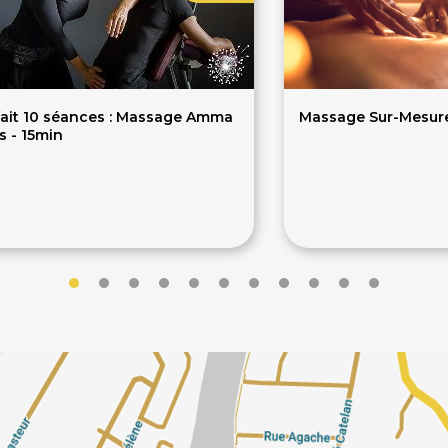
fait 10 séances : Massage Amma
Massage Sur-Mesure
s - 15min
140€
80€
0€