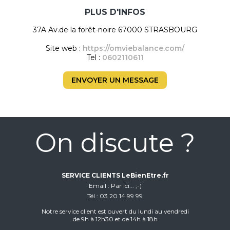
PLUS D'INFOS
37A Av.de la forêt-noire 67000 STRASBOURG
Site web :
https://omviebalance.com/
Tel :
0602110611
ENVOYER UN MESSAGE
On discute ?
SERVICE CLIENTS LeBienEtre.fr
Email
Par ici... ;-)
Tél
03 20 14 99 99
Notre service client est ouvert du lundi au vendredi
de 9h à 12h30 et de 14h à 18h