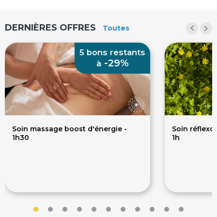
conducteur d’une nouvelle vitalité.
DERNIÈRES OFFRES
Toutes
5 bons restants
-29%
à
Soin massage boost d'énergie -
Soin réflexo
1h30
1h
60€
60
85€
70€