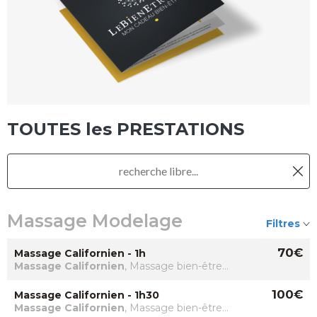
TOUTES les PRESTATIONS
Massage Modelage
Filtres
70€
Massage Californien - 1h
Massage Californien
, Massage bien-être,
Massages du Monde, Massage Modelage,
Massage Relaxant
100€
Massage Californien - 1h30
Massage Californien
, Massage bien-être,