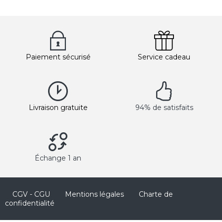
Massages du Monde, Massage Modelage,
Massage Relaxant
Paiement sécurisé
Service cadeau
Livraison gratuite
94% de satisfaits
Échange 1 an
CGV - CGU
Mentions légales
Charte de
confidentialité