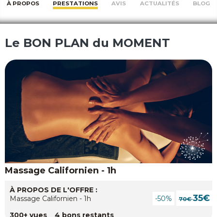
À PROPOS
PRESTATIONS
AVIS
ACTUALITÉS
BLOG
Le BON PLAN du MOMENT
Massage Californien - 1h
À PROPOS DE L'OFFRE :
35€
Massage Californien - 1h
-50%
70€
300+ vues 4 bons restants