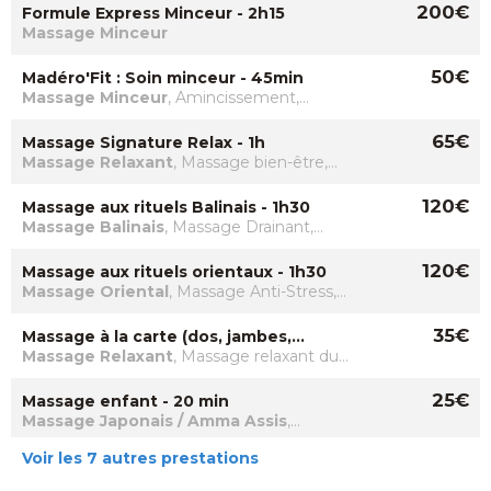
200€
Formule Express Minceur - 2h15
Massage Minceur
50€
Madéro'Fit : Soin minceur - 45min
Massage Minceur
, Amincissement,
Minceur et Fermeté, Minceur, Massage
Drainant
65€
Massage Signature Relax - 1h
Massage Relaxant
, Massage bien-être,
Massage Anti-Stress, Massage Modelage,
Rééquilibrages énergétiques
120€
Massage aux rituels Balinais - 1h30
Massage Balinais
, Massage Drainant,
Massage Relaxant
120€
Massage aux rituels orientaux - 1h30
Massage Oriental
, Massage Anti-Stress,
Massage Relaxant
35€
Massage à la carte (dos, jambes,
visage) - 30 min
Massage Relaxant
, Massage relaxant du
Dos, Massage Crânien
25€
Massage enfant - 20 min
Massage Japonais / Amma Assis
,
Massage Japonais, Rééquilibrages
Voir les 7 autres prestations
énergétiques
50€
Massage Anti-cellulite - 45 min
Massage Minceur
, Drainage Lymphatique