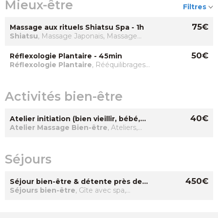
Mieux-être
Filtres
75€
Massage aux rituels Shiatsu Spa - 1h
Shiatsu
, Massage Japonais, Massage
Energétique
50€
Réflexologie Plantaire - 45min
Réflexologie Plantaire
, Rééquilibrages
énergétiques
Activités bien-être
40€
Atelier initiation (bien vieillir, bébé,
couple) - 1h30
Atelier Massage Bien-être
, Ateliers,
Activités bien-être, Mieux-être, Massage
Relaxant
Séjours
450€
Séjour bien-être & détente près de
Lille
Séjours bien-être
, Gîte avec spa,
Hébergement Bien-être, Massage
Japonais / Amma Assis, SPA - Jacuzzi