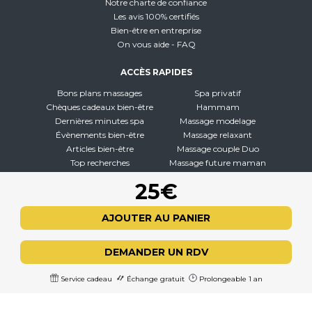
Notre charte de confiance
Les avis 100% certifiés
Bien-être en entreprise
On vous aide - FAQ
ACCÈS RAPIDES
Bons plans massages
Spa privatif
Chèques cadeaux bien-être
Hammam
Dernières minutes spa
Massage modelage
Évènements bien-être
Massage relaxant
Articles bien-être
Massage couple Duo
Top recherches
Massage future maman
Carte interactive
Toutes nos disciplines
25€
À PROPOS
AJOUTER AU PANIER
Qui sommes-nous
CGV - CGU
DEMANDER UN RDV
Mentions légales
Politique de confidentialité
Service cadeau
Échange gratuit
Prolongeable 1 an