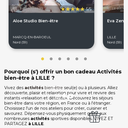
On discute ?
5/5
Aloe Studio Bien-être
Eva ZenM
SERVICE CLIENTS LeBienEtre.fr
Email
Par ici... ;-)
Tél
03 20 14 99 99
MARCQ-EN-BAROEUL
LILLE
Notre service client est ouvert du lundi au vendredi
Nord (59)
Nord (59)
de 9h à 12h30 et de 14h à 18h
DEVENIR PARTENAIRE
Proposer mon établissement
Témoignages partenaires
Pourquoi (s') offrir un bon cadeau Activités
bien-être à LILLE ?
RECRUTEMENT
Ouvrir une agence LeBienEtre.fr
Vivez des
activités
bien-être
seul(e) ou à plusieurs. Alliez
découverte, plaisir et relaxation pour vivre et revivre des
instants «relaxation et détente». Découvrez les séjours
bien-être dans votre région, en France ou à l'étranger.
Choisissez l'un de nos ateliers pour créer, cuisiner et
savourez. Dépensez-vous physiquement grâce aux
nombreuses
activités
sportives disponibles. VIVEZ ET
PARTAGEZ
à
LILLE
.
Paiement sécurisé
Service cadeau