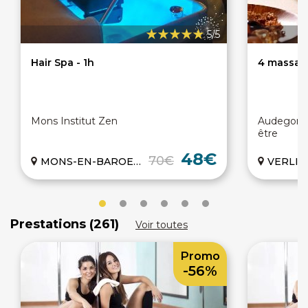
5/5
Hair Spa - 1h
4 massage
Mons Institut Zen
Audegon M
être
48€
70€
MONS-EN-BAROEUL (59)
VERLING
Prestations (261)
Voir toutes
Promo
-56%