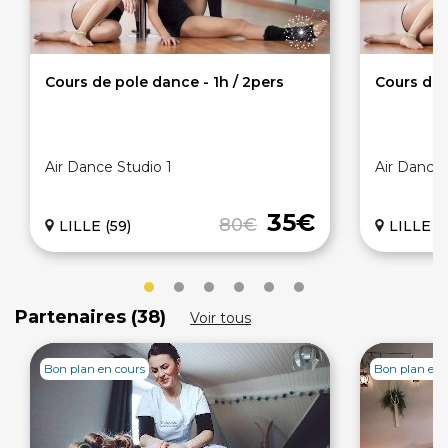
Cours de pole dance - 1h / 2pers
Cours de 
Air Dance Studio 1
Air Dance 
35€
80€
LILLE (59)
LILLE (5
Partenaires (38)
Voir tous
Bon plan en cours
Bon plan en 