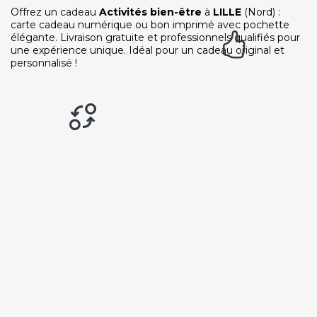
Offrez un cadeau
Activités bien-être
à
LILLE
(Nord) :
carte cadeau numérique ou bon imprimé avec pochette
élégante. Livraison gratuite et professionnels qualifiés pour
une expérience unique. Idéal pour un cadeau original et
personnalisé !
Livraison gratuite
94% de satisfaits
Échange 1 an
LIENS UTILES
Nos 5 engagements qualité
Notre charte de confiance
Les avis 100% certifiés
Bien-être en entreprise
On vous aide - FAQ
ACCÈS RAPIDES