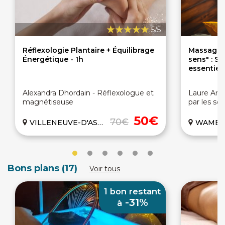
5/5
Réflexologie Plantaire + Équilibrage
Massage 
Énergétique - 1h
sens" : So
essentiell
Alexandra Dhordain - Réflexologue et
Laure Amor
magnétiseuse
par les se
50€
70€
VILLENEUVE-D'ASCQ (59)
WAMBRE
Bons plans (17)
Voir tous
1 bon restant
-31%
à