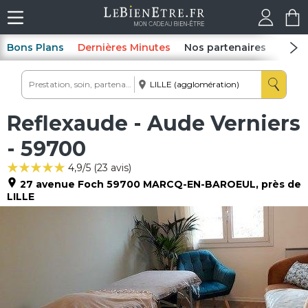
Bons Plans
Dernières Minutes
Nos partenaires
Spas
Reflexaude - Aude Verniers
- 59700
4,9
/5 (
23
avis)
27 avenue Foch
59700
MARCQ-EN-BAROEUL
, près de
LILLE