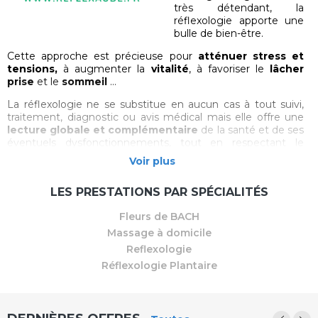
très détendant, la
réflexologie apporte une
bulle de bien-être.
Cette approche est précieuse pour
atténuer stress et
tensions,
à augmenter la
vitalité
, à favoriser le
lâcher
prise
et le
sommeil
…
La réflexologie ne se substitue en aucun cas à tout suivi,
traitement, diagnostic ou avis médical mais elle offre une
lecture globale et complémentaire
de la santé et de ses
éventuels dysfonctionnements, tout en respectant le
rythme du corps dans sa capacité à se rééquilibrer.
Voir plus
Pratiquée régulièrement, la réflexologie permet d’aider à
rééquilibrer certains dysfonctionnements.
LES PRESTATIONS PAR SPÉCIALITÉS
La réflexologie est appréciée
à tout âge
, ainsi qu'
avant et
Fleurs de BACH
après la naissance
(sauf au 1° trimestre de grossesse) en
Massage à domicile
complément d'un accompagnement à la naissance.
Reflexologie
Je propose également de l'
accompagnement pour
Réflexologie Plantaire
enfants et adolescents.
Votre enfant est
anxieux
? Il manque de
confiance
en lui
? Il est souvent
agité
?
Son sommeil est perturbé ? La réflexologie permet un