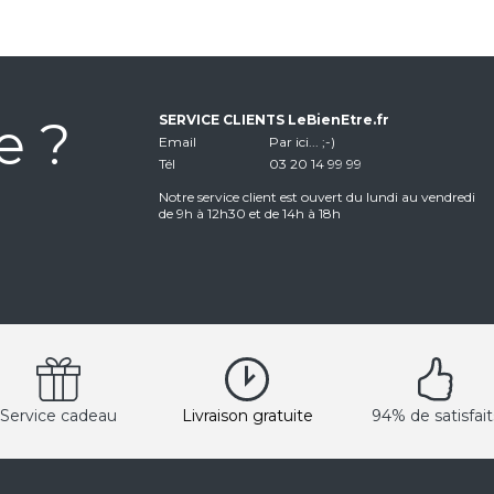
e ?
SERVICE CLIENTS LeBienEtre.fr
Email
Par ici... ;-)
Tél
03 20 14 99 99
Notre service client est ouvert du lundi au vendredi
de 9h à 12h30 et de 14h à 18h
Service cadeau
Livraison gratuite
94% de satisfait