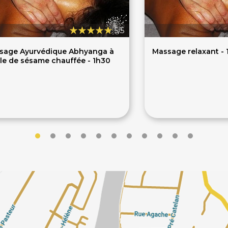
5/5
sage Ayurvédique Abhyanga à
Massage relaxant - 
ile de sésame chauffée - 1h30
80€
60€
€
63€