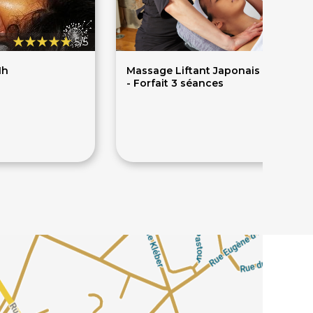
5/5
1h
Massage Liftant Japonais du Visag
- Forfait 3 séances
190€
219€