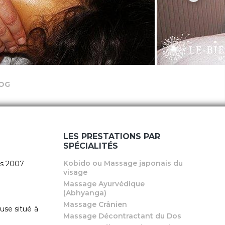
OG
LES PRESTATIONS PAR
SPÉCIALITÉS
Kobido ou Massage japonais du
uis 2007
visage
Massage Ayurvédique
(Abhyanga)
Massage Crânien
use situé à
Massage Décontractant du Dos