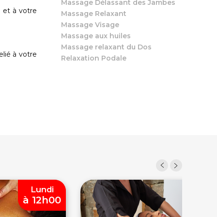
Massage Délassant des Jambes
 et à votre
Massage Relaxant
Massage Visage
Massage aux huiles
Massage relaxant du Dos
lié à votre
Relaxation Podale
Lundi
Prom
à 12h00
-13