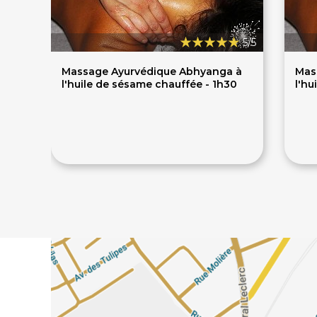
5/5
Massage Ayurvédique Abhyanga à
Mas
l'huile de sésame chauffée - 1h30
l'hu
78€
85€
85