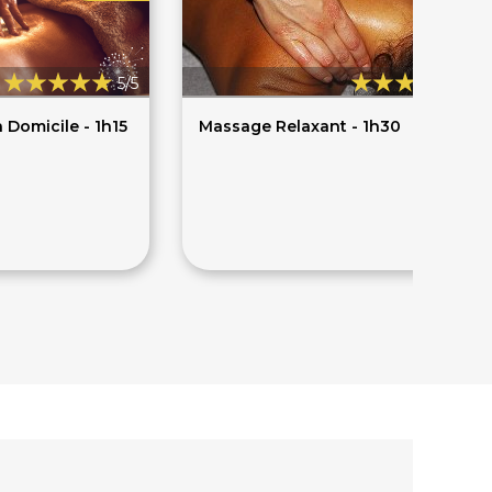
5/5
4,9
 Domicile - 1h15
Massage Relaxant - 1h30
80€
85€