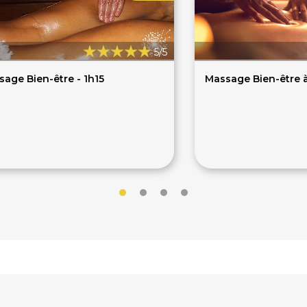
5/5
age Bien-être - 1h15
Massage Bien-être à
70€
70€
€
75€