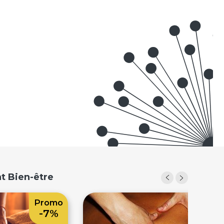
t Bien-être
Promo
Prom
-7%
-6%