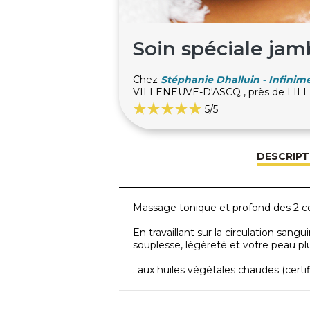
Soin spéciale jam
Chez
Stéphanie Dhalluin - Infinim
VILLENEUVE-D'ASCQ , près de LIL
5
/5
DESCRIPT
Massage tonique et profond des 2 c
En travaillant sur la circulation san
souplesse, légèreté et votre peau plus
. aux huiles végétales chaudes (certif