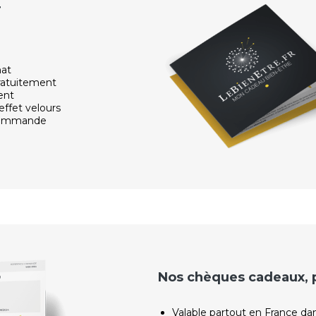
r
hat
ratuitement
ent
effet velours
 commande
Nos chèques cadeaux, po
Valable partout en France da