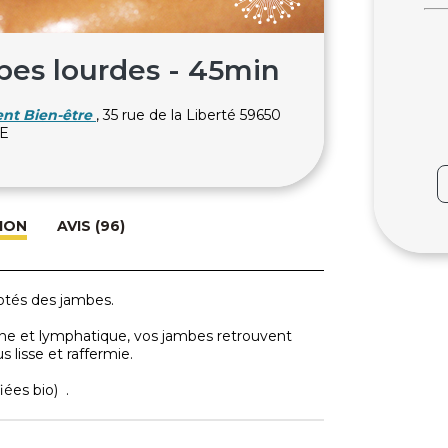
bes lourdes - 45min
ent Bien-être
, 35 rue de la Liberté 59650
LE
ION
AVIS (96)
otés des jambes.
guine et lymphatique, vos jambes retrouvent
 lisse et raffermie.
iées bio) .