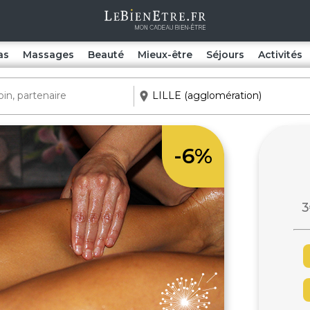
as
Massages
Beauté
Mieux-être
Séjours
Activités
-6%
3