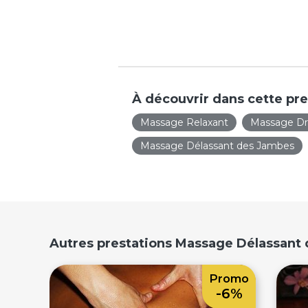
À découvrir dans cette pre
Massage Relaxant
Massage Dr
Massage Délassant des Jambes
Autres prestations Massage Délassant 
Promo
-6%