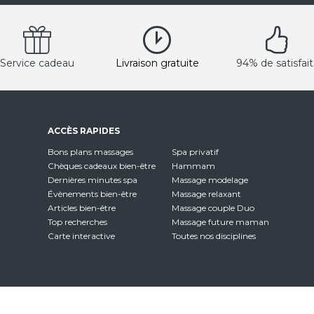
Service cadeau
Livraison gratuite
94% de satisfait
ACCÈS RAPIDES
Bons plans massages
Spa privatif
Chèques cadeaux bien-être
Hammam
Dernières minutes spa
Massage modelage
Évènements bien-être
Massage relaxant
Articles bien-être
Massage couple Duo
Top recherches
Massage future maman
Carte interactive
Toutes nos disciplines