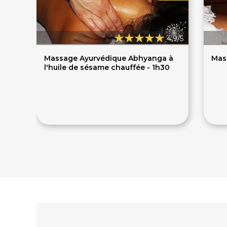
4,9/5
Massage Ayurvédique Abhyanga à
Mass
l'huile de sésame chauffée - 1h30
80€
85€
73