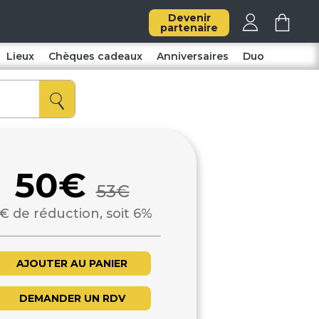
Devenir
partenaire
Lieux
Chèques cadeaux
Anniversaires
Duo
50€
53€
€ de réduction, soit 6%
AJOUTER AU PANIER
DEMANDER UN RDV