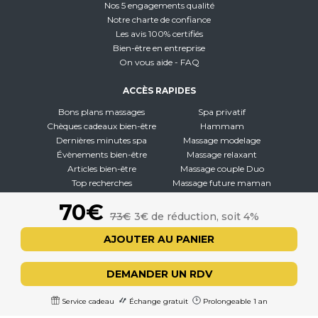
Nos 5 engagements qualité
Notre charte de confiance
Les avis 100% certifiés
Bien-être en entreprise
On vous aide - FAQ
ACCÈS RAPIDES
Bons plans massages
Spa privatif
Chèques cadeaux bien-être
Hammam
Dernières minutes spa
Massage modelage
Évènements bien-être
Massage relaxant
Articles bien-être
Massage couple Duo
Top recherches
Massage future maman
Carte interactive
Toutes nos disciplines
70€
73€
3€ de réduction, soit 4%
À PROPOS
AJOUTER AU PANIER
Qui sommes-nous
CGV - CGU
DEMANDER UN RDV
Mentions légales
Politique de confidentialité
Service cadeau
Échange gratuit
Prolongeable 1 an