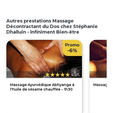
Autres prestations Massage
Décontractant du Dos chez Stéphanie
Dhalluin - Infiniment Bien-être
Promo
-6%
4,9/5
Massage Ayurvédique Abhyanga à
Massage Bi
l'huile de sésame chauffée - 1h30
80€
7
85€
75€