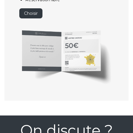
Choisir
On discute ?