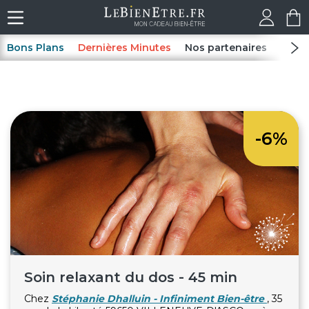
Bons Plans
Dernières Minutes
Nos partenaires
Spas
-6%
Soin relaxant du dos - 45 min
Chez
Stéphanie Dhalluin - Infiniment Bien-être
, 35