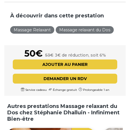
À découvrir dans cette prestation
Massage Relaxant
Massage relaxant du Dos
50€
53€
3€ de réduction, soit 6%
AJOUTER AU PANIER
DEMANDER UN RDV
Service cadeau
Échange gratuit
Prolongeable 1 an
Autres prestations Massage relaxant du
Dos chez Stéphanie Dhalluin - Infiniment
Bien-être