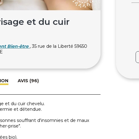
isage et du cuir
ent Bien-être
, 35 rue de la Liberté 59650
LE
ION
AVIS (96)
e et du cuir chevelu.
ffermie et détendue.
rsonnes souffrant d'insomnies et de maux
her-prise".
ées bio).