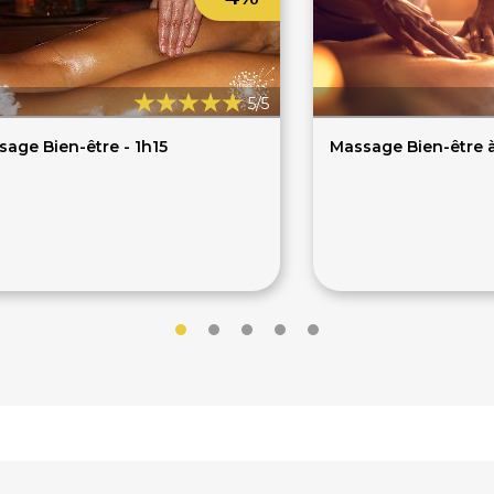
5/5
age Bien-être - 1h15
Massage Bien-être à
70€
70€
€
75€