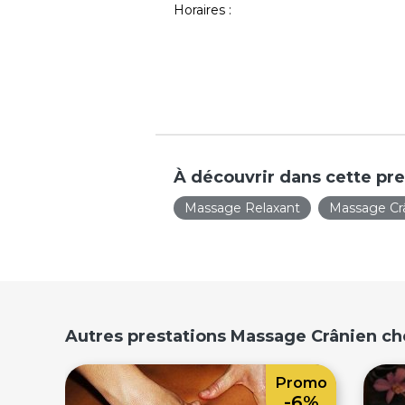
Horaires :
À découvrir dans cette pre
Massage Relaxant
Massage Cr
Autres prestations Massage Crânien che
Promo
-6%