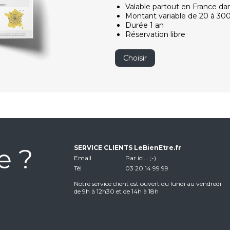
Valable partout en France da
Montant variable de 20 à 30
Durée 1 an
Réservation libre
Choisir
e ?
SERVICE CLIENTS LeBienEtre.fr
Email
Par ici... ;-)
Tél
03 20 14 99 99
Notre service client est ouvert du lundi au vendredi
de 9h à 12h30 et de 14h à 18h