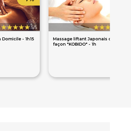
5/5
4,9
 Domicile - 1h15
Massage liftant Japonais du visage
façon "KOBIDO" - 1h
70€
73€