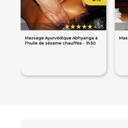
4,9/5
Massage Ayurvédique Abhyanga à
Mass
l'huile de sésame chauffée - 1h30
80€
85€
73