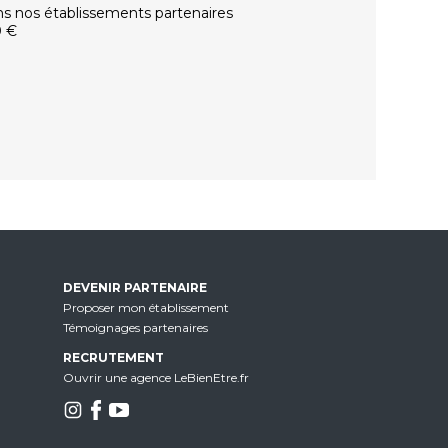
ns nos établissements partenaires
0 €
DEVENIR PARTENAIRE
Proposer mon établissement
Témoignages partenaires
RECRUTEMENT
Ouvrir une agence LeBienEtre.fr