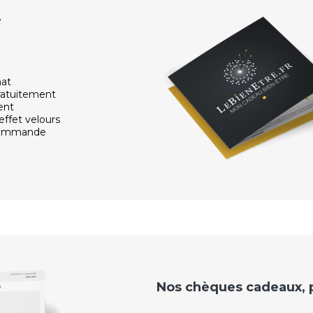
r
hat
ratuitement
ent
effet velours
 commande
Nos chèques cadeaux, po