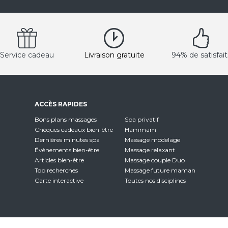
Service cadeau
Livraison gratuite
94% de satisfait
ACCÈS RAPIDES
Bons plans massages
Spa privatif
Chèques cadeaux bien-être
Hammam
Dernières minutes spa
Massage modelage
Évènements bien-être
Massage relaxant
Articles bien-être
Massage couple Duo
Top recherches
Massage future maman
Carte interactive
Toutes nos disciplines