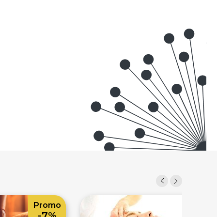
Promo
Prom
-7%
-4%