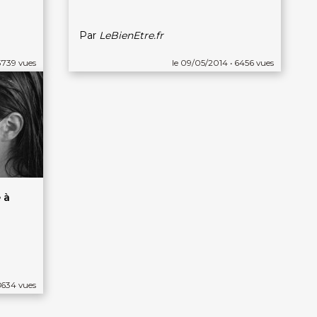
Par
LeBienEtre.fr
3739 vues
le 09/05/2014 • 6456 vues
 à
8634 vues