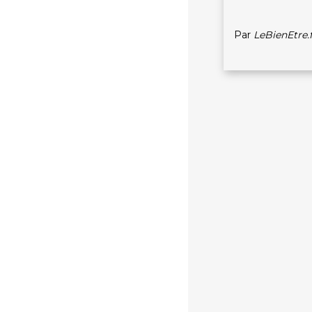
Par
LeBienEtre.f