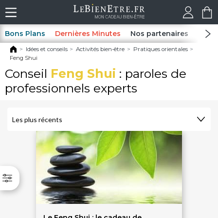
Bons Plans
Dernières Minutes
Nos partenaires
Spas
Idées et conseils
Activités bien-être
Pratiques orientales
Feng Shui
Conseil
Feng Shui
: paroles de
professionnels experts
Le Feng Shui : le cadeau de