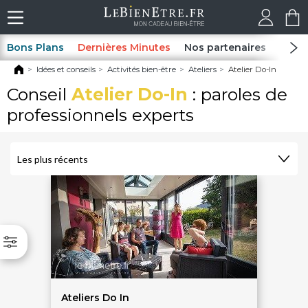
Bons Plans
Dernières Minutes
Nos partenaires
Spas
Idées et conseils
Activités bien-être
Ateliers
Atelier Do-In
Conseil
Atelier Do-In
: paroles de
professionnels experts
Ateliers Do In