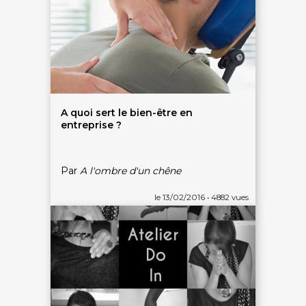
A quoi sert le bien-être en
entreprise ?
Par
A l'ombre d'un chêne
On discute ?
le 13/02/2016 • 4882 vues
SERVICE CLIENTS LeBienEtre.fr
Email
Par ici... ;-)
Tél
03 20 14 99 99
Notre service client est ouvert du lundi au vendredi
de 9h à 12h30 et de 14h à 18h