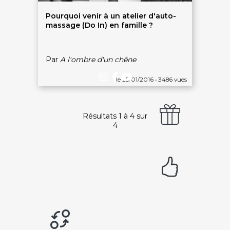
DEVENIR PARTENAIRE
Pourquoi venir à un atelier d'auto-
Proposer mon établissement
massage (Do In) en famille ?
Témoignages partenaires
RECRUTEMENT
Par
A l'ombre d'un chêne
Ouvrir une agence LeBienEtre.fr
le 25/01/2016 • 3486 vues
Résultats 1 à 4 sur
4
Paiement sécurisé
Service cadeau
Livraison gratuite
94% de satisfaits