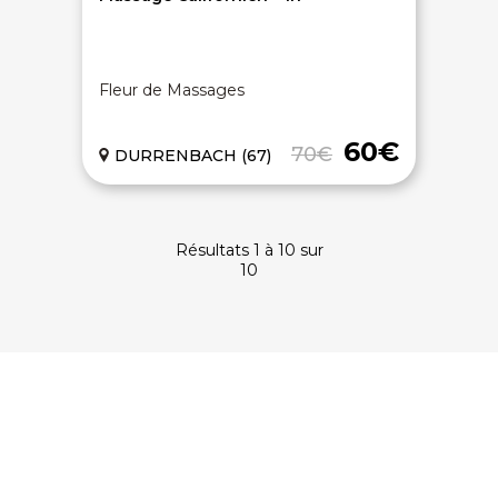
À PROPOS
Qui sommes-nous
Fleur de Massages
CGV - CGU
Mentions légales
60€
Politique de confidentialité
70€
DURRENBACH (67)
Résultats 1 à 10 sur
10