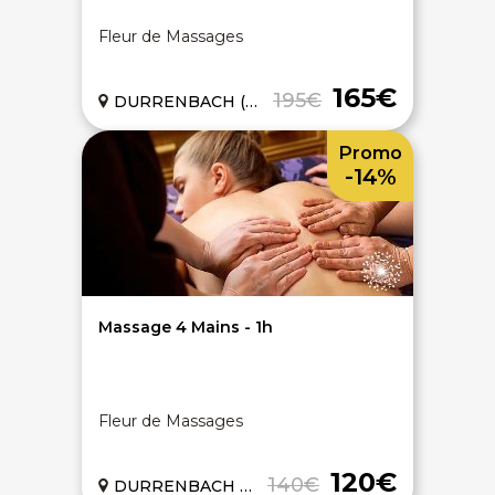
Fleur de Massages
165€
195€
DURRENBACH (67)
Promo
-14%
On discute ?
Massage 4 Mains - 1h
SERVICE CLIENTS LeBienEtre.fr
Fleur de Massages
Email
Par ici... ;-)
Tél
03 20 14 99 99
120€
140€
DURRENBACH (67)
Notre service client est ouvert du lundi au vendredi