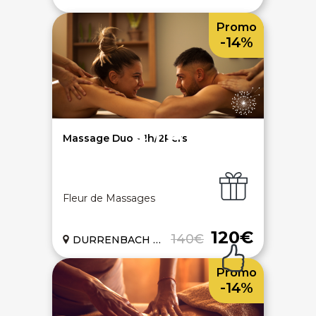
de 9h à 12h30 et de 14h à 18h
Promo
DEVENIR PARTENAIRE
-14%
Proposer mon établissement
Témoignages partenaires
RECRUTEMENT
Ouvrir une agence LeBienEtre.fr
Massage Duo - 1h/2Pers
Fleur de Massages
Paiement sécurisé
Service cadeau
120€
140€
DURRENBACH (67)
Promo
Livraison gratuite
94% de satisfaits
-14%