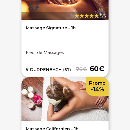
Échange 1 an
5/5
Massage Signature - 1h
LIENS UTILES
Nos 5 engagements qualité
Fleur de Massages
Notre charte de confiance
Les avis 100% certifiés
Bien-être en entreprise
60€
70€
DURRENBACH (67)
On vous aide - FAQ
Promo
ACCÈS RAPIDES
-14%
Bons plans massages
Spa privatif
Chèques cadeaux bien-être
Hammam
Dernières minutes spa
Massage modelage
Évènements bien-être
Massage relaxant
Articles bien-être
Massage couple Duo
Top recherches
Massage future maman
Carte interactive
Toutes nos disciplines
Massage Californien - 1h