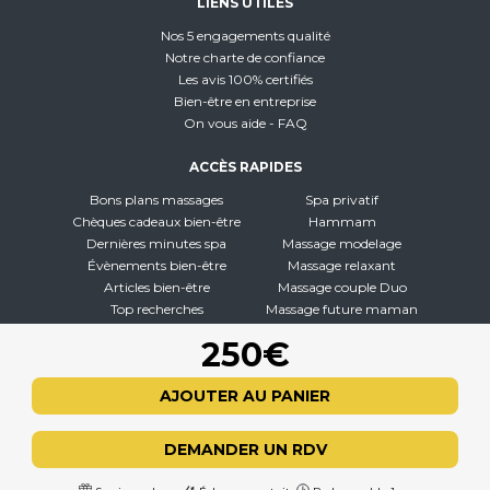
LIENS UTILES
Nos 5 engagements qualité
Notre charte de confiance
Les avis 100% certifiés
Bien-être en entreprise
On vous aide - FAQ
ACCÈS RAPIDES
Bons plans massages
Spa privatif
Chèques cadeaux bien-être
Hammam
Dernières minutes spa
Massage modelage
Évènements bien-être
Massage relaxant
Articles bien-être
Massage couple Duo
Top recherches
Massage future maman
Carte interactive
Toutes nos disciplines
250€
À PROPOS
AJOUTER AU PANIER
Qui sommes-nous
CGV - CGU
DEMANDER UN RDV
Mentions légales
Politique de confidentialité