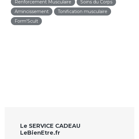
Renforcement Musculaire
Soins du Corps
Amincissement
Tonification musculaire
Form'Scult
Le SERVICE CADEAU
LeBienEtre.fr