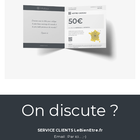
On discute ?
SERVICE CLIENTS LeBienEtre.fr
Email
Par ici... ;-)