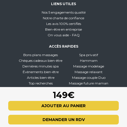
LIENS UTILES
Nos 5 engagements qualité
Notre charte de confiance
Les avis 100% certifiés
Bien-être en entreprise
On vous aide - FAQ
ACCÈS RAPIDES
Bons plans massages
Spa privatif
Chèques cadeaux bien-être
Hammam
Dernières minutes spa
Massage modelage
Évènements bien-être
Massage relaxant
Articles bien-être
Massage couple Duo
Top recherches
Massage future maman
Carte interactive
Toutes nos disciplines
149€
À PROPOS
AJOUTER AU PANIER
Qui sommes-nous
CGV - CGU
DEMANDER UN RDV
Mentions légales