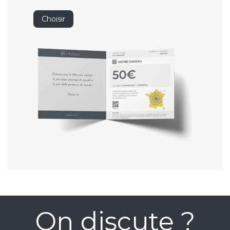
Choisir
On discute ?