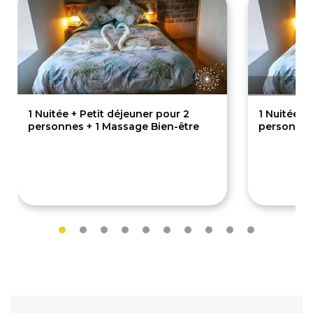
1 Nuitée + Petit déjeuner pour 2
1 Nuitée +
personnes + 1 Massage Bien-être
personnes
160€
240€