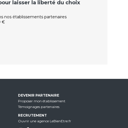
ur laisser la liberté du choix
ns nos établissements partenaires
0 €
DEVENIR PARTENAIRE
Proposer mon établissement
Témoignages partenaires
RECRUTEMENT
Ouvrir une agence LeBienEtre.fr