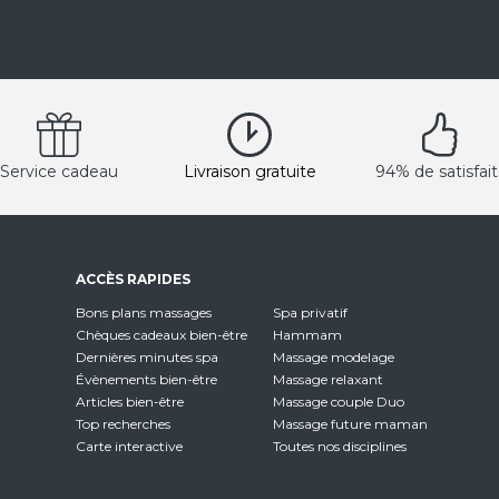
Service cadeau
Livraison gratuite
94% de satisfait
ACCÈS RAPIDES
Bons plans massages
Spa privatif
Chèques cadeaux bien-être
Hammam
Dernières minutes spa
Massage modelage
Évènements bien-être
Massage relaxant
Articles bien-être
Massage couple Duo
Top recherches
Massage future maman
Carte interactive
Toutes nos disciplines