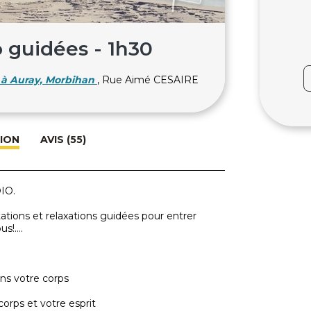
 guidées - 1h30
à Auray, Morbihan
, Rue Aimé CESAIRE
ION
AVIS (55)
IO.
tions et relaxations guidées pour entrer
s!....
dans votre corps
orps et votre esprit