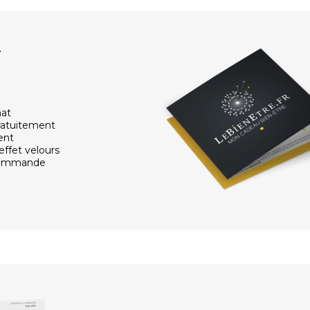
r
hat
ratuitement
ent
effet velours
 commande