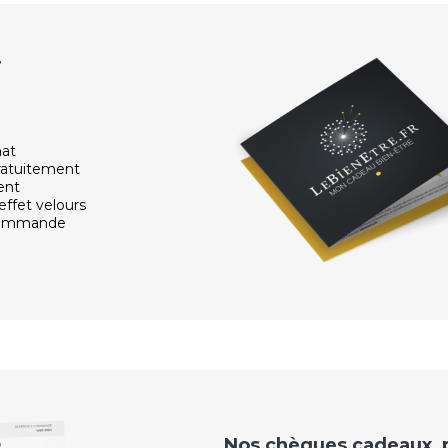
r
hat
ratuitement
ent
effet velours
 commande
Nos chèques cadeaux, po