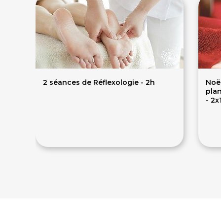
2 séances de Réflexologie - 2h
Noël
plan
- 2x
120€
13