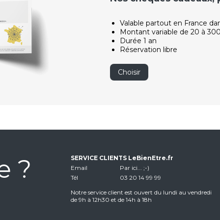
Valable partout en France da
Montant variable de 20 à 30
Durée 1 an
Réservation libre
Choisir
e ?
SERVICE CLIENTS LeBienEtre.fr
Email
Par ici... ;-)
Tél
03 20 14 99 99
Notre service client est ouvert du lundi au vendredi
de 9h à 12h30 et de 14h à 18h