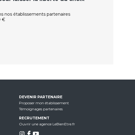
ns nos établissements partenaires
0 €
DEVENIR PARTENAIRE
Proposer mon établissement
Témoignages partenaires
RECRUTEMENT
Ouvrir une agence LeBienEtre.fr