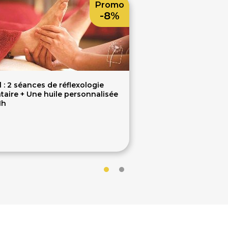
Promo
-8%
 : 2 séances de réflexologie
taire + Une huile personnalisée
1h
119€
0€