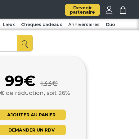
Devenir
partenaire
Lieux
Chèques cadeaux
Anniversaires
Duo
99€
133€
€ de réduction, soit 26%
AJOUTER AU PANIER
DEMANDER UN RDV