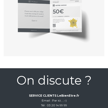
On discute ?
SERVICE CLIENTS LeBienEtre.fr
Email
Par ici... ;-)
Tél
03 20 14 99 99