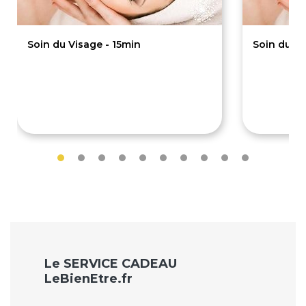
Soin du Visage - 15min
Soin du Vi
19.90€
39.9
Le SERVICE CADEAU
LeBienEtre.fr