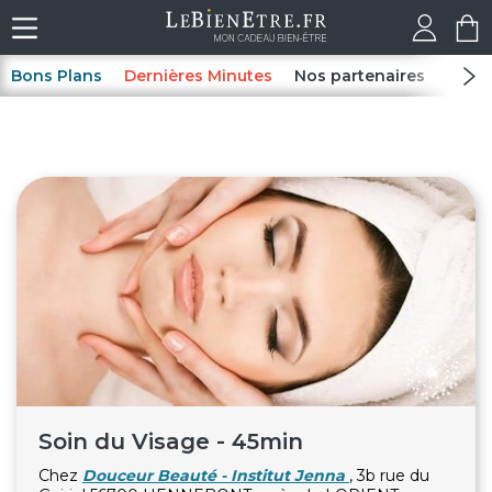
Bons Plans
Dernières Minutes
Nos partenaires
Spas
Soin du Visage - 45min
Chez
Douceur Beauté - Institut Jenna
, 3b rue du