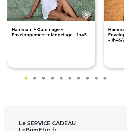
Hammam + Gommage +
Hammam 
Enveloppement + Modelage - 1h45
Enveloppe
- 1h45/2pe
129.90€
249.
Le SERVICE CADEAU
LeBienEtre.fr