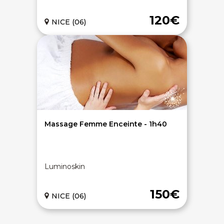
120€
NICE (06)
Massage Femme Enceinte - 1h40
On discute ?
Luminoskin
SERVICE CLIENTS LeBienEtre.fr
Email
Par ici... ;-)
Tél
03 20 14 99 99
150€
NICE (06)
Notre service client est ouvert du lundi au vendredi
de 9h à 12h30 et de 14h à 18h