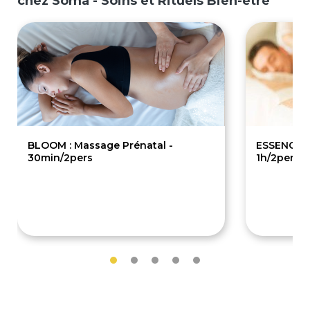
chez Soma - Soins et Rituels Bien-être
BLOOM : Massage Prénatal -
ESSENCE :
30min/2pers
1h/2pers
58€
115€