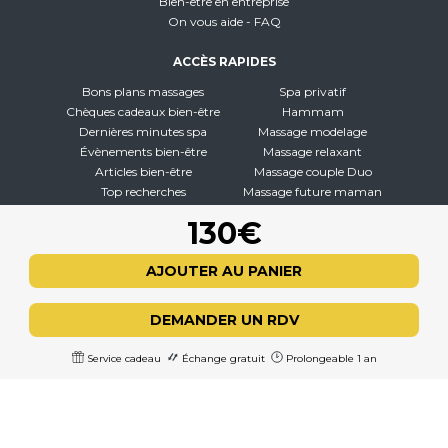
Bien-être en entreprise
On vous aide - FAQ
ACCÈS RAPIDES
Bons plans massages
Spa privatif
Chèques cadeaux bien-être
Hammam
Dernières minutes spa
Massage modelage
Évènements bien-être
Massage relaxant
Articles bien-être
Massage couple Duo
Top recherches
Massage future maman
Carte interactive
Toutes nos disciplines
130€
À PROPOS
AJOUTER AU PANIER
Qui sommes-nous
CGV - CGU
DEMANDER UN RDV
Mentions légales
Politique de confidentialité
Service cadeau
Échange gratuit
Prolongeable 1 an