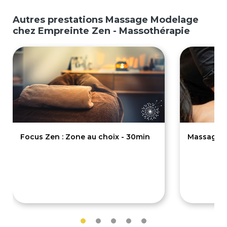
Autres prestations Massage Modelage
chez Empreinte Zen - Massothérapie
Focus Zen : Zone au choix - 30min
Massage D
50€
80€