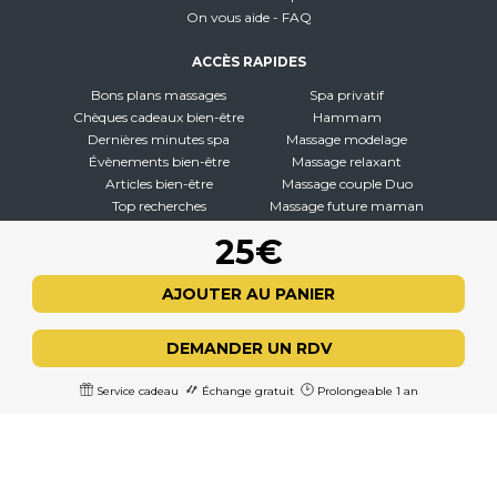
On vous aide - FAQ
ACCÈS RAPIDES
Bons plans massages
Spa privatif
Chèques cadeaux bien-être
Hammam
Dernières minutes spa
Massage modelage
Évènements bien-être
Massage relaxant
Articles bien-être
Massage couple Duo
Top recherches
Massage future maman
Carte interactive
Toutes nos disciplines
25€
À PROPOS
AJOUTER AU PANIER
Qui sommes-nous
CGV - CGU
DEMANDER UN RDV
Mentions légales
Politique de confidentialité
Service cadeau
Échange gratuit
Prolongeable 1 an