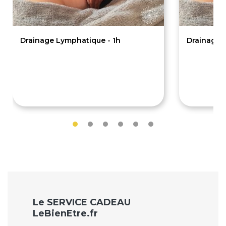
Drainage Lymphatique - 1h
Drainage 
60€
90€
Le SERVICE CADEAU
LeBienEtre.fr