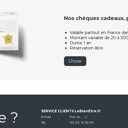
Nos chèques cadeaux, po
Valable partout en France da
Montant variable de 20 à 30
Durée 1 an
Réservation libre
Choisir
e ?
SERVICE CLIENTS LeBienEtre.fr
Email
Par ici... ;-)
Tél
03 20 14 99 99