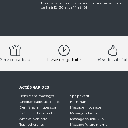
Notre service client est ouvert du lundi au vendredi
de 9h à 12h30 et de 14h à 18h
Service cadeau
Livraison gratuite
94% de satisfait
ACCÈS RAPIDES
Bons plans massages
Spa privatif
Chèques cadeaux bien-être
Hammam
Dernières minutes spa
Massage modelage
Évènements bien-être
Massage relaxant
Articles bien-être
Massage couple Duo
Top recherches
Massage future maman