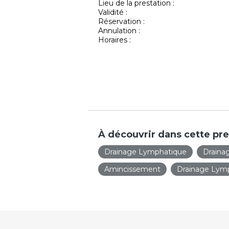
Lieu de la prestation :
Validité :
Réservation :
Annulation :
Horaires :
À découvrir dans cette pre
Drainage Lymphatique
Draina
Amincissement
Drainage Lym