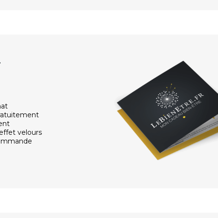
r
hat
ratuitement
ent
effet velours
 commande