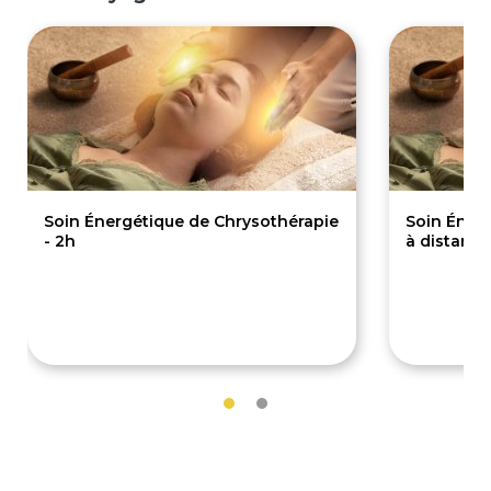
Soin Énergétique de Chrysothérapie
Soin Éner
- 2h
à distance
75€
75€