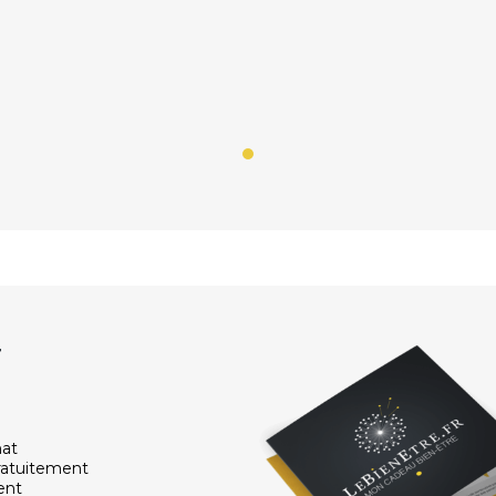
r
hat
ratuitement
ent