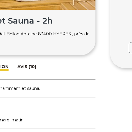
 Sauna - 2h
oldat Bellon Antoine 83400 HYERES , près de
TION
AVIS (10)
re hammam et sauna.
 mardi matin