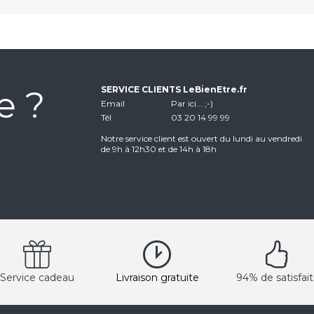
e ?
SERVICE CLIENTS LeBienEtre.fr
Email
Par ici... ;-)
Tél
03 20 14 99 99
Notre service client est ouvert du lundi au vendredi
de 9h à 12h30 et de 14h à 18h
Service cadeau
Livraison gratuite
94% de satisfait