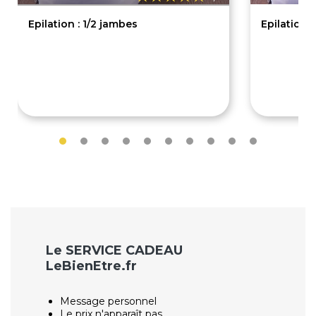
Epilation : 1/2 jambes
Epilation 
15€
18€
Le SERVICE CADEAU
LeBienEtre.fr
Message personnel
Le prix n'apparaît pas