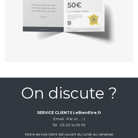
On discute ?
SERVICE CLIENTS LeBienEtre.fr
Email
Par ici... ;-)
Tél
03 20 14 99 99
Notre service client est ouvert du lundi au vendredi