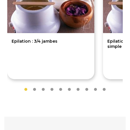
Epilation : 3/4 jambes
Epilation :
simple
20€
12€