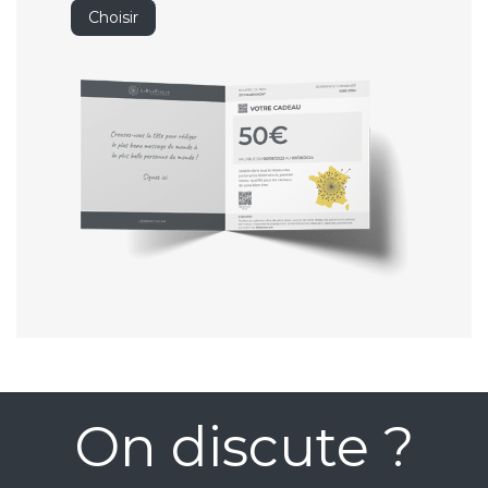
Choisir
On discute ?