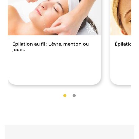
Épilation au fil : Lèvre, menton ou
Épilation au
joues
9€
11€