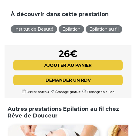
À découvrir dans cette prestation
Institut de Beauté
Epilation
Epilation au fil
26€
AJOUTER AU PANIER
DEMANDER UN RDV
Service cadeau
Échange gratuit
Prolongeable 1 an
Autres prestations Epilation au fil chez
Rêve de Douceur