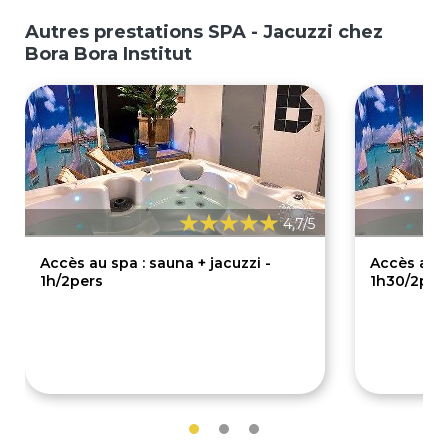
Autres prestations SPA - Jacuzzi chez
Bora Bora Institut
4,7/5
Accès au spa : sauna + jacuzzi -
Accès au s
1h/2pers
1h30/2per
58€
68€