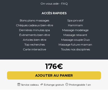
On vous aide - FAQ
ACCÈS RAPIDES
Bons plans massages
Spa privatif
Chèques cadeaux bien-être
Hammam
Dernières minutes spa
Massage modelage
Évènements bien-être
Massage relaxant
Articles bien-être
Massage couple Duo
Top recherches
Massage future maman
Carte interactive
Toutes nos disciplines
À PROPOS
176€
Qui sommes-nous
CGV - CGU
AJOUTER AU PANIER
Mentions légales
Politique de confidentialité
Service cadeau
Échange gratuit
Prolongeable 1 an