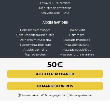
Les avis 100% certifiés
Bien-être en entreprise
On vous aide - FAQ
ACCÈS RAPIDES
Bons plans massages
Spa privatif
Chèques cadeaux bien-être
Hammam
Dernières minutes spa
Massage modelage
Évènements bien-être
Massage relaxant
Articles bien-être
Massage couple Duo
Top recherches
Massage future maman
Carte interactive
Toutes nos disciplines
50€
À PROPOS
AJOUTER AU PANIER
Qui sommes-nous
CGV - CGU
DEMANDER UN RDV
Mentions légales
Politique de confidentialité
Service cadeau
Échange gratuit
Prolongeable 1 an