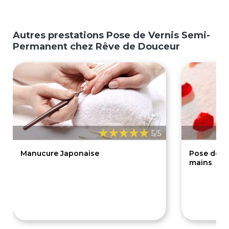
Autres prestations Pose de Vernis Semi-
Permanent chez Rêve de Douceur
5/5
Manucure Japonaise
Pose de v
mains
35€
25€