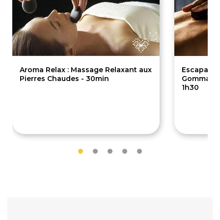
Aroma Relax : Massage Relaxant aux
Escapade 
Pierres Chaudes - 30min
Gommage +
1h30
55€
95€