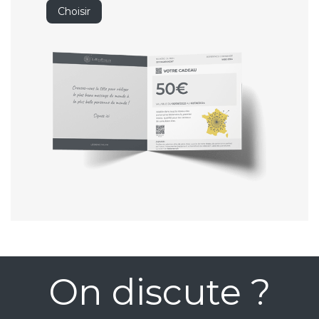
Choisir
On discute ?