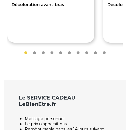
Décoloration avant-bras
Décolorat
12€
17€
Le SERVICE CADEAU
LeBienEtre.fr
Message personnel
Le prix n'apparaît pas
Remboursable dans les 14 jours suivant