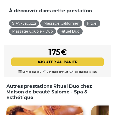
À découvrir dans cette prestation
SPA - Jacuzzi
Massage Californien
Rituel
Massage Couple / Duo
Rituel Duo
175€
AJOUTER AU PANIER
Service cadeau
Échange gratuit
Prolongeable 1 an
Autres prestations Rituel Duo chez
Maison de beauté Salomé - Spa &
Esthétique