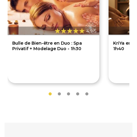
4,9/5
Bulle de Bien-être en Duo : Spa
KriYa en 
Privatif + Modelage Duo - 1h30
1h40
175€
240€