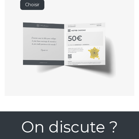
Choisir
On discute ?