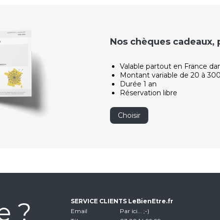
Nos chèques cadeaux, po
Valable partout en France da
Montant variable de 20 à 30
Durée 1 an
Réservation libre
Choisir
e ?
SERVICE CLIENTS LeBienEtre.fr
Email
Par ici... ;-)