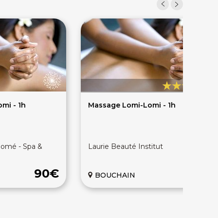
5
mi - 1h
Massage Lomi-Lomi - 1h
lomé - Spa &
Laurie Beauté Institut
90€
70
BOUCHAIN