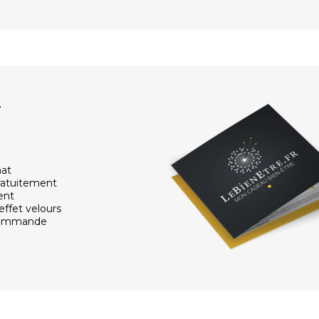
r
hat
ratuitement
ent
effet velours
 commande