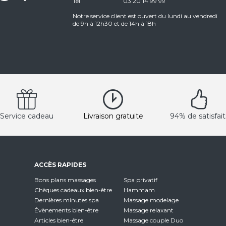
Tél
03 20 14 99 99
Notre service client est ouvert du lundi au vendredi
de 9h à 12h30 et de 14h à 18h
Service cadeau
Livraison gratuite
94% de satisfait
ACCÈS RAPIDES
Bons plans massages
Spa privatif
Chèques cadeaux bien-être
Hammam
Dernières minutes spa
Massage modelage
Évènements bien-être
Massage relaxant
Articles bien-être
Massage couple Duo