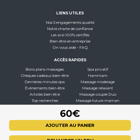
LIENS UTILES
Nos 5 engagements qualité
Notre charte de confiance
Les avis 100% certifiés
Bien-être en entreprise
On vous aide - FAQ
ACCÈS RAPIDES
Bons plans massages
Spa privatif
Chèques cadeaux bien-être
Hammam
Dernières minutes spa
Massage modelage
Évènements bien-être
Massage relaxant
Articles bien-être
Massage couple Duo
Top recherches
Massage future maman
Carte interactive
Toutes nos disciplines
60€
À PROPOS
AJOUTER AU PANIER
Qui sommes-nous
CGV - CGU