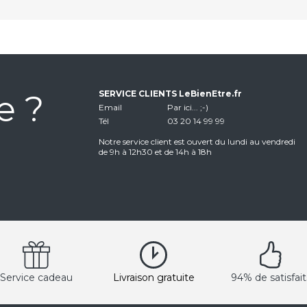
e ?
SERVICE CLIENTS LeBienEtre.fr
Email
Par ici... ;-)
Tél
03 20 14 99 99
Notre service client est ouvert du lundi au vendredi
de 9h à 12h30 et de 14h à 18h
Service cadeau
Livraison gratuite
94% de satisfait