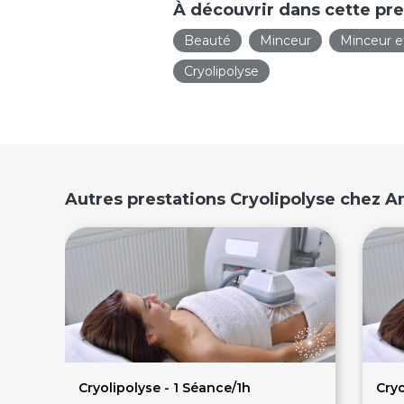
À découvrir dans cette pre
Beauté
Minceur
Minceur e
Cryolipolyse
Autres prestations Cryolipolyse chez A
Cryolipolyse - 1 Séance/1h
Cryo