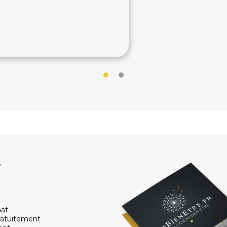
525€
0€
r
hat
ratuitement