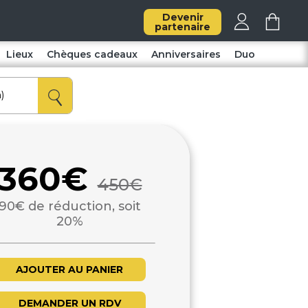
Devenir
partenaire
Lieux
Chèques cadeaux
Anniversaires
Duo
360€
450€
90€ de réduction, soit
20%
AJOUTER AU PANIER
DEMANDER UN RDV