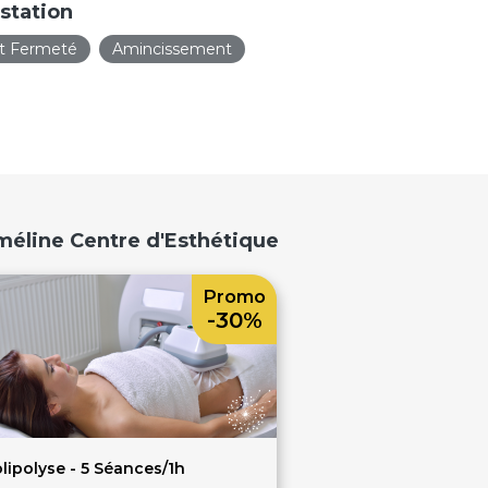
station
t Fermeté
Amincissement
méline Centre d'Esthétique
Promo
-30%
lipolyse - 5 Séances/1h