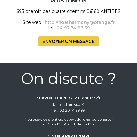
PLUS D'INFOS
693 chemin des quatre chemins 06160 ANTIBES
Site web :
http://floatharmony@orange.fr
Tel :
04 93 74 87 59
ENVOYER UN MESSAGE
On discute ?
SERVICE CLIENTS LeBienEtre.fr
Email
Par ici... ;-)
Tél
03 20 14 99 99
Notre service client est ouvert du lundi au vendredi
de 9h à 12h30 et de 14h à 18h
DEVENIR PARTENAIRE