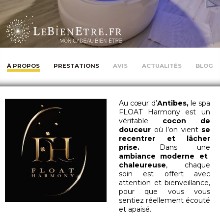
À PROPOS
PRESTATIONS
AVIS
ACTUALITÉS
BLOG
Au cœur d’
Antibes,
le spa
FLOAT Harmony est un
véritable
cocon de
douceur
où l’on vient
se
recentrer et lâcher
prise.
Dans une
ambiance moderne et
chaleureuse
, chaque
soin est offert avec
attention et bienveillance,
pour que vous vous
sentiez réellement écouté
et apaisé.