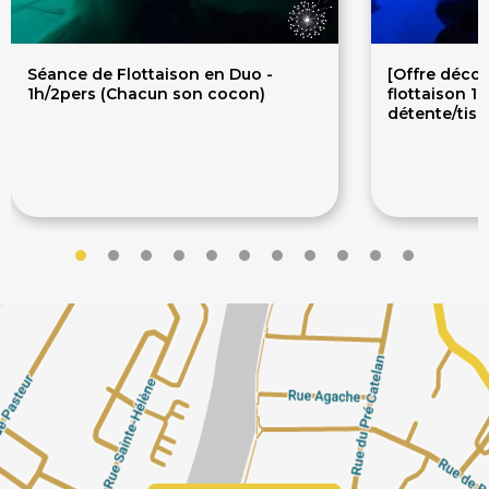
Séance de Flottaison en Duo -
[Offre déco
1h/2pers (Chacun son cocon)
flottaison 1
détente/tisa
104€
65€
130€
75€